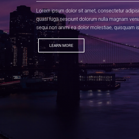
Lorem ipsum dolor sit amet, consectetur adipisi
quasi fuga nesciunt dolorum nulla magnam veni
sequi non animi ea dolor molestiae, quisquam is
LEARN MORE