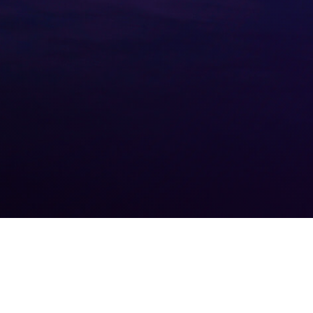
e magna aliqua. Ut enim ad minim veniam, quis
derit in voluptate velit esse cillum dolore eu
erunt mollit anim id est laborum.