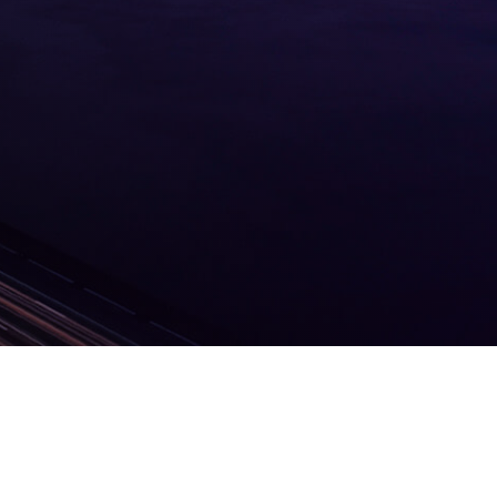
iscing elit, sed do eiusmod tempor incididunt ut labore et dolor
aliquip ex ea commodo consequat. Duis aute irure dolor in reprehen
 sint occaecat cupidatat non proident, sunt in culpa qui officia des