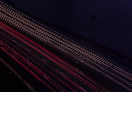
Lorem ipsum dolor sit amet, consectetur adip
nostrud exercitation ullamco laboris nisi ut 
fugiat nulla pariatur. Excepteur