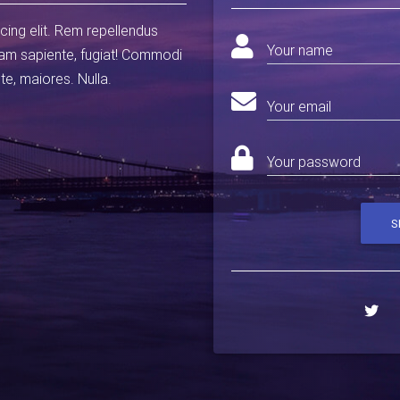
cing elit. Rem repellendus
Your name
am sapiente, fugiat! Commodi
te, maiores. Nulla.
Your email
Your password
S